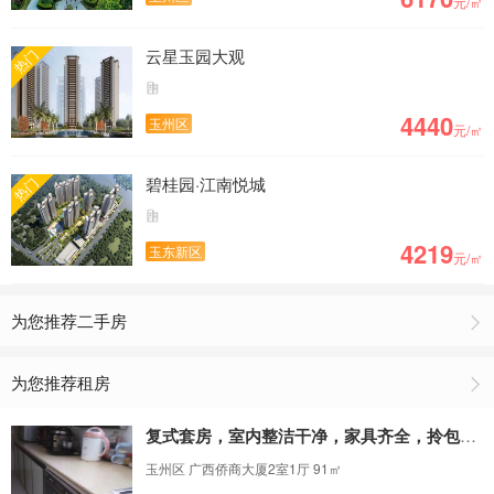
元/㎡
云星玉园大观
热门
4440
玉州区
元/㎡
碧桂园·江南悦城
热门
4219
玉东新区
元/㎡
为您推荐二手房
为您推荐租房
复式套房，室内整洁干净，家具齐全，拎包入住
玉州区 广西侨商大厦2室1厅 91㎡